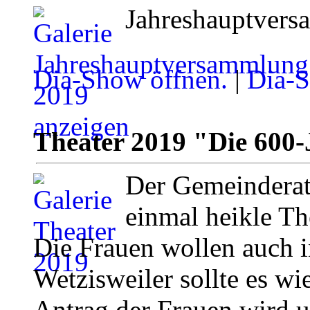
Jahreshauptver
Dia-Show öffnen.
|
Dia-S
Theater 2019 "Die 600-
Der Gemeinderat
einmal heikle Th
Die Frauen wollen auch i
Wetzisweiler sollte es wi
Antrag der Frauen wird 