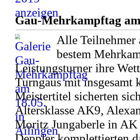
Gau-Mehrkampftag am 1
Alle Teilnehmer 
bestem Mehrkamp
Leistungsturner ihre We
Turngaus mit insgesamt 
Meistertitel sicherten sic
Altersklasse AK9, Alexa
Moritz Jungaberle in AK
Deppler komplettierten da